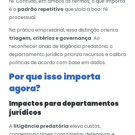
fé. Contudo, em ambos os termos, o que importa
é o
padrão repetitivo
que viola a boa-fé
processual.
Na prática empresarial, essa distinção orienta
triagem, critérios e governança
. Ao
reconhecer sinais de litigância predatória, o
departamento jurídico prioriza recursos e calibra
políticas de acordo com base em dados.
Por que isso importa
agora?
Impactos para departamentos
jurídicos
A
litigância predatória
eleva custos,
congestiona times com tarefas defensivas e